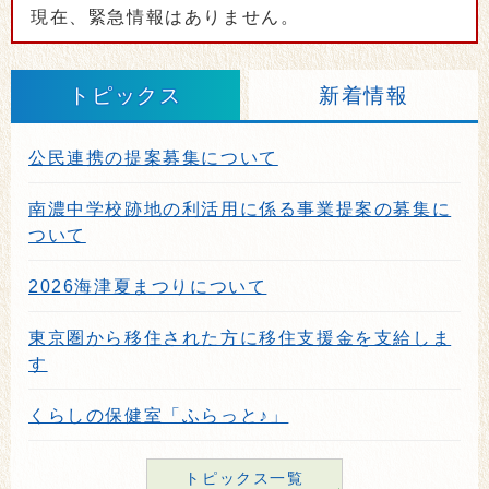
現在、緊急情報はありません。
トピックス
新着情報
公民連携の提案募集について
南濃中学校跡地の利活用に係る事業提案の募集に
ついて
2026海津夏まつりについて
東京圏から移住された方に移住支援金を支給しま
す
くらしの保健室「ふらっと♪」
トピックス一覧