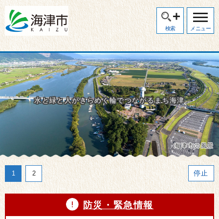
検索
メニュー
水と緑と人がきらめく輪でつながるまち海津
海津市の風景
再生
停止
1
1
2
2
防災・緊急情報