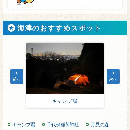
海津のおすすめスポット
前へ
次へ
To
キャンプ場
キャンプ場
千代保稲荷神社
月見の森