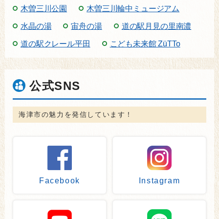
木曽三川公園
木曽三川輪中ミュージアム
水晶の湯
宙舟の湯
道の駅月見の里南濃
道の駅クレール平田
こども未来館 ZüTTo
公式SNS
海津市の魅力を発信しています！
Facebook
Instagram